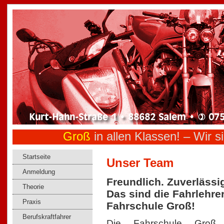
Groß
in allen Klassen! –
Wir si
Startseite
Unser Team
Anmeldung
Freundlich. Zuverlässi
Theorie
Das sind die Fahrlehre
Praxis
Fahrschule Groß!
Berufskraftfahrer
Die Fahrschule Groß