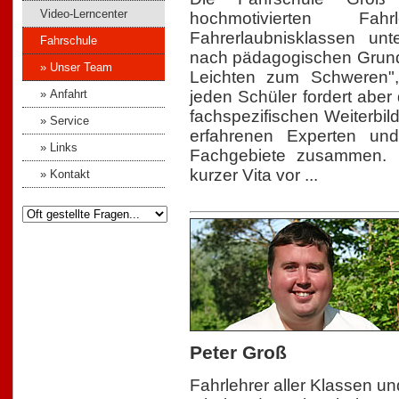
Video-Lerncenter
hochmotivierten Fah
Fahrerlaubnisklassen unt
Fahrschule
nach pädagogischen Grund-
» Unser Team
Leichten zum Schweren",
» Anfahrt
jeden Schüler fordert aber 
fachspezifischen Weiterbil
» Service
erfahrenen Experten un
» Links
Fachgebiete zusammen. H
kurzer Vita vor ...
» Kontakt
Peter Groß
Fahrlehrer aller Klassen un