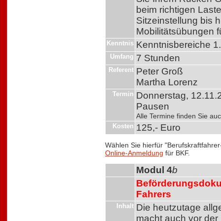
beim richtigen Laste
Sitzeinstellung bis
Mobilitätsübungen f
Kenntnis
Kenntnisbereiche 1
Umfang
7 Stunden
Referent
Peter Groß
Martha Lorenz
Termin
Donnerstag, 12.11.2
Pausen
Alle Termine finden Sie a
Kosten
125,- Euro
Wählen Sie hierfür "Berufskraftfahre
Online-Anmeldung
für BKF.
Modul 4
b
Beförderungsdoku
Fahrers
Inhalt
Die heutzutage all
macht auch vor der