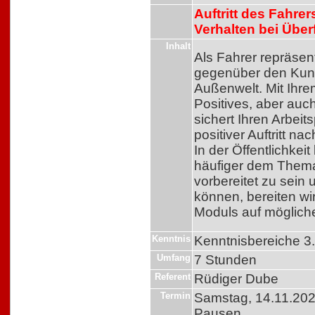
Auftritt des Fahrers
Verhalten bei Über
Inhalt
Als Fahrer repräsen
gegenüber den Kund
Außenwelt. Mit Ihrem
Positives, aber auc
sichert Ihren Arbeits
positiver Auftritt na
In der Öffentlichkei
häufiger dem Thema
vorbereitet zu sein
können, bereiten wir
Moduls auf mögliche
Kenntnis
Kenntnisbereiche 3
Umfang
7 Stunden
Referent
Rüdiger Dube
Termin
Samstag
, 14.11.202
Pausen