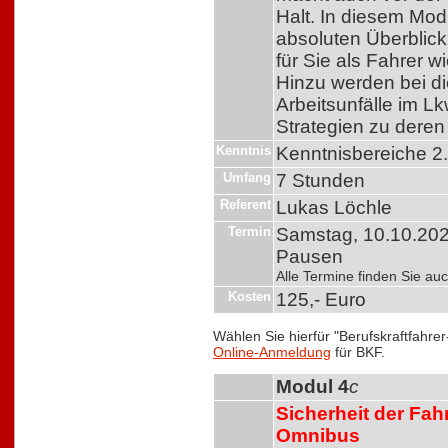
Halt. In diesem Mod
absoluten Überblick
für Sie als Fahrer wi
Hinzu werden bei d
Arbeitsunfälle im L
Strategien zu deren
Kenntnis
Kenntnisbereiche 2
Umfang
7 Stunden
Referent
Lukas Löchle
Termin
Samstag, 10.10.2026
Pausen
Alle Termine finden Sie a
Kosten
125,- Euro
Wählen Sie hierfür "Berufskraftfahre
Online-Anmeldung
für BKF.
Modul 4
c
Sicherheit der Fa
Omnibus