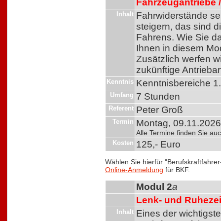
Fahrzeugantriebe /
Inhalt
Fahrwiderstände se
steigern, das sind 
Fahrens. Wie Sie da
Ihnen in diesem Mo
Zusätzlich werfen wi
zukünftige Antriebar
Kenntnis
Kenntnisbereiche 1.
Umfang
7 Stunden
Referent
Peter Groß
Termin
Montag, 09.11.2026,
Alle Termine finden Sie a
Kosten
125,- Euro
Wählen Sie hierfür "Berufskraftfahre
Online-Anmeldung
für BKF.
Modul 2
a
Lenk- und Ruhezeit
Inhalt
Eines der wichtigst