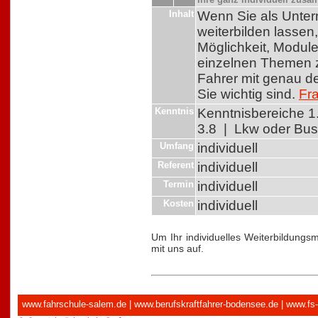
Inhalt
Wenn Sie als Untern
weiterbilden lassen,
Möglichkeit, Module
einzelnen Themen 
Fahrer mit genau d
Sie wichtig sind.
Fr
Kenntnis
Kenntnisbereiche 1.1
3.8 | Lkw oder Bus
Umfang
individuell
Referent
individuell
Termin
individuell
Kosten
individuell
Um Ihr individuelles Weiterbildungs
mit uns auf.
www.fahrschule-salem.de
|
www.berufskraftfahrer-bodensee.de
|
www.fs-