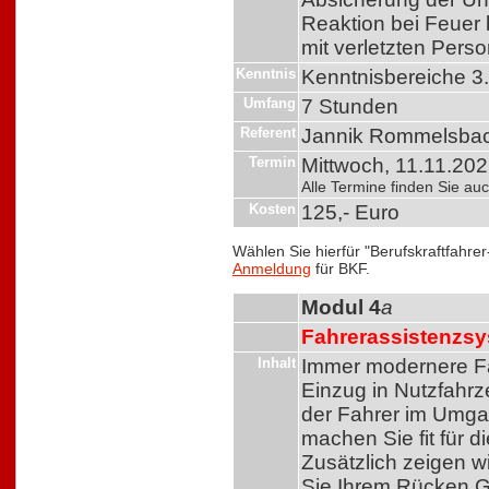
Reaktion bei Feuer 
mit verletzten Pers
Kenntnis
Kenntnisbereiche 3
Umfang
7 Stunden
Referent
Jannik Rommelsba
Termin
Mittwoch, 11.11.202
Alle Termine finden Sie a
Kosten
125,- Euro
Wählen Sie hierfür "Berufskraftfahre
Anmeldung
für BKF.
Modul 4
a
Fahrerassistenzsys
Inhalt
Immer modernere Fa
Einzug in Nutzfahr
der Fahrer im Umgang
machen Sie fit für 
Zusätzlich zeigen w
Sie Ihrem Rücken G