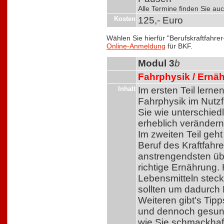
Alle Termine finden Sie a
Kosten
125,- Euro
Wählen Sie hierfür "Berufskraftfahre
Online-Anmeldung
für BKF.
Modul 3
b
Fahrphysik / Ernä
Inhalt
Im ersten Teil lerne
Fahrphysik im Nutzf
Sie wie unterschied
erheblich verändern
Im zweiten Teil geh
Beruf des Kraftfahr
anstrengendsten übe
richtige Ernährung. 
Lebensmitteln stec
sollten um dadurch
Weiteren gibt's Tip
und dennoch gesun
wie Sie schmackhaft