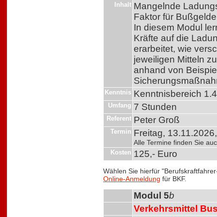
Inhalt
Mangelnde Ladungss
Faktor für Bußgelde
In diesem Modul ler
Kräfte auf die Ladu
erarbeitet, wie ver
jeweiligen Mitteln z
anhand von Beispie
Sicherungsmaßnahme
Kenntnis
Kenntnisbereich 1.
Umfang
7 Stunden
Referent
Peter Groß
Termin
Freitag, 13.11.2026,
Alle Termine finden Sie a
Kosten
125,- Euro
Wählen Sie hierfür "Berufskraftfahre
Online-Anmeldung
für BKF.
Modul 5
b
Verkehrsmittel Bu