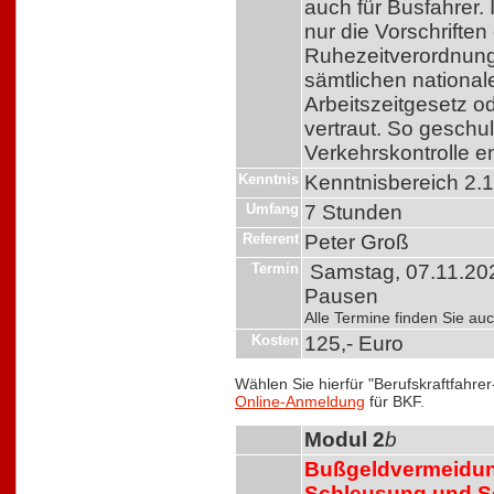
auch für Busfahrer.
nur die Vorschrifte
Ruhezeitverordnung
sämtlichen national
Arbeitszeitgesetz 
vertraut. So geschu
Verkehrskontrolle 
Kenntnis
Kenntnisbereich 2.
Umfang
7 Stunden
Referent
Peter Groß
Termin
Samstag, 07.11.2026
Pausen
Alle Termine finden Sie a
Kosten
125,- Euro
Wählen Sie hierfür "Berufskraftfahre
Online-Anmeldung
für BKF.
Modul 2
b
Bußgeldvermeidung
Schleusung und 