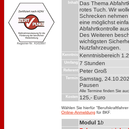
Inhalt
Das Thema Abfahrtkon
rotes Tuch. Wir wol
Schrecken nehmen u
eine möglichst einf
Abfahrtkontrolle au
Des Weiteren beschä
wichtigsten Sicher
Registrier-Nr. A1410007
Nutzfahrzeugen.
Kenntnis
Kenntnisbereich 1.
Umfang
7 Stunden
Referent
Peter Groß
Termin
Samstag, 24.10.2026
Pausen
Alle Termine finden Sie a
Kosten
125,- Euro
Wählen Sie hierfür "Berufskraftfahre
Online-Anmeldung
für BKF.
Modul 1
b