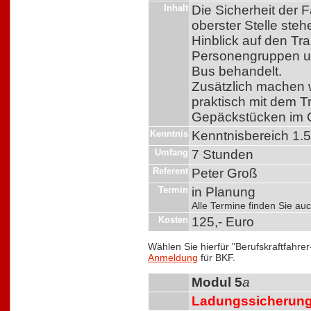
Inhalt
Die Sicherheit der 
oberster Stelle steh
Hinblick auf den Tr
Personengruppen un
Bus behandelt.
Zusätzlich machen w
praktisch mit dem 
Gepäckstücken im O
Kenntnis
Kenntnisbereich 1.5 
Umfang
7 Stunden
Referent
Peter Groß
Termin
in Planung
Alle Termine finden Sie a
Kosten
125,- Euro
Wählen Sie hierfür "Berufskraftfahre
Anmeldung
für BKF.
Modul 5
a
Ladungssicherun