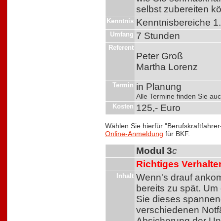
selbst zubereiten k
Kenntnis
Kenntnisbereiche 1.
Umfang
7 Stunden
Referent
Peter Groß
Martha Lorenz
Termin
in Planung
Alle Termine finden Sie a
Kosten
125,- Euro
Wählen Sie hierfür "Berufskraftfahre
Online-Anmeldung
für BKF.
Modul 3
c
Richtiges Verhalten
Inhalt
Wenn's drauf ankom
bereits zu spät. U
Sie dieses spannen
verschiedenen Notfäl
Absicherung der Unfa