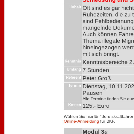
Inhalt
Oft sind es gar nic
Ruhezeiten, die zu 
sind Fehlbedienung
mangelnde Dokumen
Auch können Fahrer
Thema illegale Mig
hineingezogen werde
mit sich bringt.
Kenntnis
Kenntnisbereiche 2
Umfang
7 Stunden
Referent
Peter Groß
Termin
Dienstag, 10.11.2026
Pausen
Alle Termine finden Sie a
Kosten
125,- Euro
Wählen Sie hierfür "Berufskraftfahre
Online-Anmeldung
für BKF.
Modul 3
a