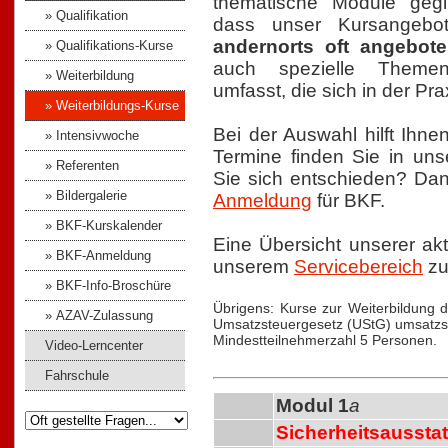
thematische Module gegli
» Qualifikation
dass unser Kursangeb
andernorts oft angebot
» Qualifikations-Kurse
auch spezielle Theme
» Weiterbildung
umfasst, die sich in der Pr
» Weiterbildungs-Kurse
Bei der Auswahl hilft Ihn
» Intensivwoche
Termine finden Sie in u
» Referenten
Sie sich entschieden? Da
» Bildergalerie
Anmeldung
für BKF.
» BKF-Kurskalender
Eine Übersicht unserer akt
» BKF-Anmeldung
unserem
Servicebereich
zu
» BKF-Info-Broschüre
Übrigens: Kurse zur Weiterbildung d
» AZAV-Zulassung
Umsatzsteuergesetz (UStG) umsatzst
Mindestteilnehmerzahl 5 Personen.
Video-Lerncenter
Fahrschule
Modul 1
a
Sicherheitsausstat